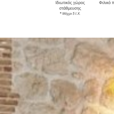
Ιδιωτικός χώρος
Φιλικό 
στάθμευσης
Μέχρι 5 Ι.Χ.